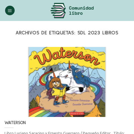
Saltar
al
contenido
ARCHIVOS DE ETIQUETAS:
SDL 2023 LIBROS
WATERSON
Libro Luciano Saracino y Ernesto Guerrero / Pequeño Editor . Título: