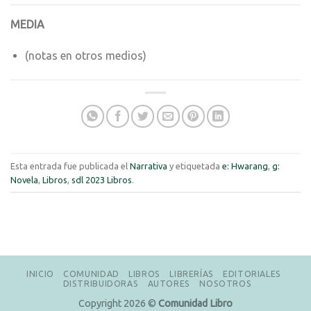
MEDIA
(notas en otros medios)
Esta entrada fue publicada el
Narrativa
y etiquetada
e: Hwarang
,
g:
Novela
,
Libros
,
sdl 2023 Libros
.
INICIO
COMUNIDAD
LIBROS
LIBRERÍAS
EDITORIALES
DISTRIBUIDORAS
AUTORES
NOSOTROS
Copyright 2026 ©
Comunidad Libro