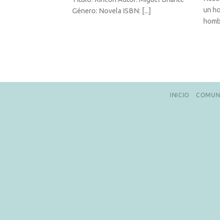
un ho
Género: Novela ISBN: [...]
hombr
INICIO
COMUN