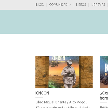
Saltar
INICIO
COMUNIDAD
LIBROS
LIBRERÍAS
al
contenido
KINCÓN
¿Cóm
hom
Libro Miguel Briante / Alto Pogo .
Reseñ
Título: Kincón Autor: Miguel Briante