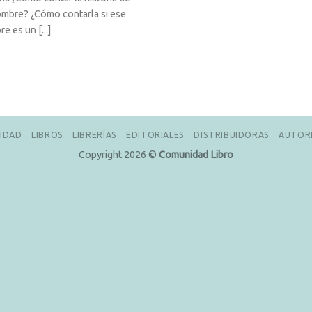
mbre? ¿Cómo contarla si ese
e es un [...]
IDAD
LIBROS
LIBRERÍAS
EDITORIALES
DISTRIBUIDORAS
AUTOR
Copyright 2026 ©
Comunidad Libro