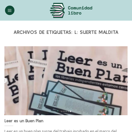
Saltar
al
contenido
ARCHIVOS DE ETIQUETAS:
L: SUERTE MALDITA
Leer es un Buen Plan
Leer es un buen plan surge del trabajo incubado en el marco del