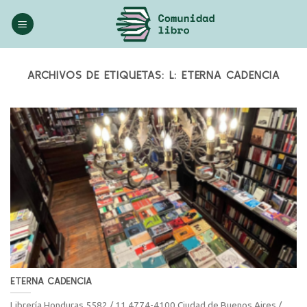
Saltar
al
contenido
ARCHIVOS DE ETIQUETAS:
L: ETERNA CADENCIA
ETERNA CADENCIA
Librería Honduras 5582 / 11 4774-4100 Ciudad de Buenos Aires /