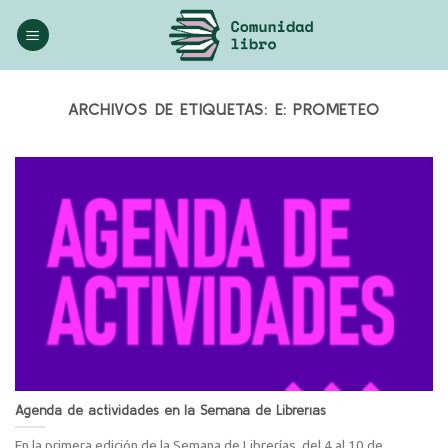
Saltar
al
contenido
ARCHIVOS DE ETIQUETAS:
E: PROMETEO
Agenda de actividades en la Semana de Librerías
En la primera edición de la Semana de Librerías, del 4 al 10 de